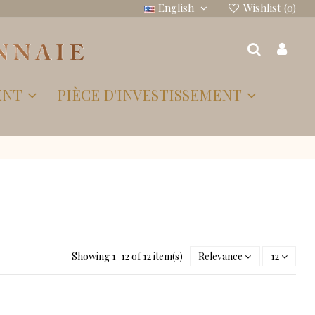
English
Wishlist (
0
)
ENT
PIÈCE D'INVESTISSEMENT
Showing 1-12 of 12 item(s)
Relevance
12